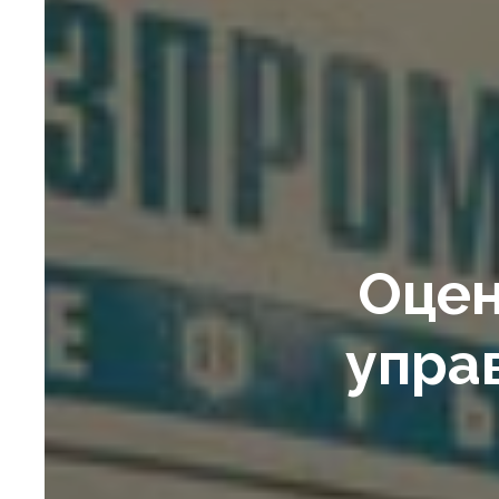
Оцен
упра