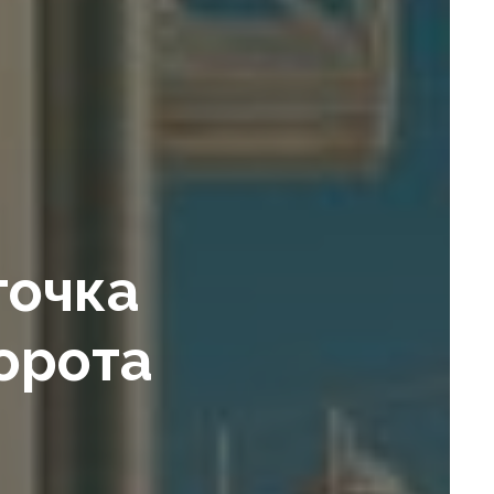
точка
орота